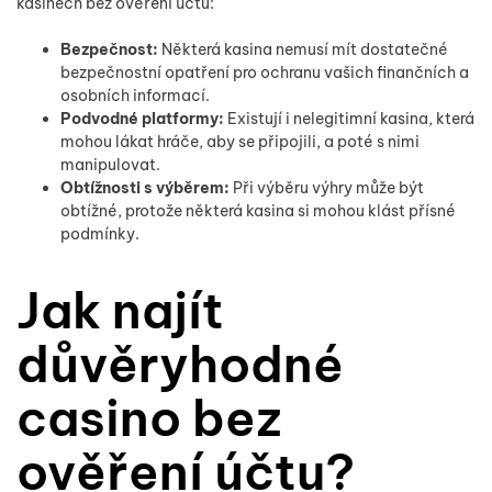
kasinech bez ověření účtu:
Bezpečnost:
Některá kasina nemusí mít dostatečné
bezpečnostní opatření pro ochranu vašich finančních a
osobních informací.
Podvodné platformy:
Existují i nelegitimní kasina, která
mohou lákat hráče, aby se připojili, a poté s nimi
manipulovat.
Obtížnosti s výběrem:
Při výběru výhry může být
obtížné, protože některá kasina si mohou klást přísné
podmínky.
Jak najít
důvěryhodné
casino bez
ověření účtu?