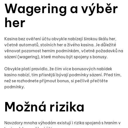
Wagering a výběr
her
Kasina bez ověření účtu obvykle nabízejí širokou škálu her,
včetně automatů, stolních her a živého kasina. Je důležité
věnovat pozornost herním podmínkám, včetně požadavků na
sázení (wagering), které mohou být spojeny s bonusy.
Obvykle platí pravidlo, že čím více bonusových nabídek
kasino nabízí, tím přísnější bývají podmínky sázení. Před tím,
než se rozhodnete přijmout bonus, si pečlivě přečtěte
podmínky.
Možná rizika
Navzdory mnoha výhodám existují i rizika spojená s hraním v