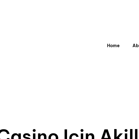
H
o
m
e
A
b
asino Için Akill