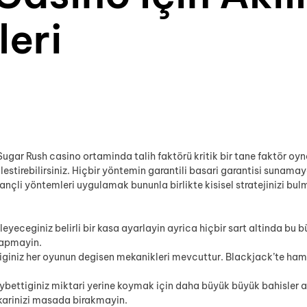
leri
 Sugar Rush casino ortaminda talih faktörü kritik bir tane faktör o
yilestirebilirsiniz. Hiçbir yöntemin garantili basari garantisi sunama
zançli yöntemleri uygulamak bununla birlikte kisisel stratejinizi bu
leyeceginiz belirli bir kasa ayarlayin ayrica hiçbir sart altinda b
yapmayin.
iniz her oyunun degisen mekanikleri mevcuttur. Blackjack’te haml
bettiginiz miktari yerine koymak için daha büyük büyük bahisler al
 karinizi masada birakmayin.