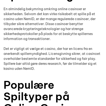
En almindelig bekymring omkring online casinoer er
sikkerheden. Selvom det kan virke risikabelt at spille på et
casino uden NemID, er der mange regulerede casinoer, der
tilbyder sikre alternativer. Disse casinoer benytter
avancerede krypteringsteknologier og har strenge
sikkerhedsprotokoller på plads for at beskytte spillernes
information og transaktioner.
Det er vigtigt at vælge et casino, der har en licens fra en
anerkendt spillemyndighed. Licensgivning sikrer, at casinoet
overholder bestemte standarder for sikkerhed og fair play.
Spillere bør altid gøre deres research, før de tilmelder sig et
kasino uden NemID.
Populære
Spiltyper på