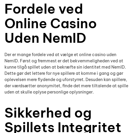
Fordele ved
Online Casino
Uden NemID
Der er mange fordele ved at vælge et online casino uden
NemID. Først og fremmest er det bekvemmeligheden ved at
kunne tilgå spillet uden at bekræfte sin identitet med NemID.
Dette gør det lettere for nye spillere at komme i gang og gør
oplevelsen mere flydende og uforstyrret. Desuden kan spillere,
der værdsætter anonymitet, finde det mere tiltalende at spille
uden at skulle oplyse personlige oplysninger.
Sikkerhed og
Spillets Integritet