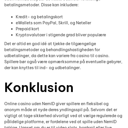
betalingsmetoder. Disse kan inkludere:
Kredit- og betalingskort
eWallets som PayPal, Skrill, og Neteller
Prepaid kort
Kryptovalutaer i stigende grad bliver populære
Det er altid en god idé at tjekke de tilgængelige
betalingsmetoder og behandlingshastigheden for
udbetalinger, da dette kan variere fra casino til casino.
Spillere bør også være opmærksomme på eventuelle gebyrer,
der kan knyttes til ind- og udbetalinger.
Konklusion
Online casino uden NemID giver spillere en fleksibel og
anonym måde at nyde deres yndlingsspil på. Selvom det er
vigtigt at tage sikkerhed alvorligt ved at vælge regulerede og
pålidelige platforme, er fordelene ved at spille uden NemID
talrige. Uanset om du er til video slots, bordspil eller live