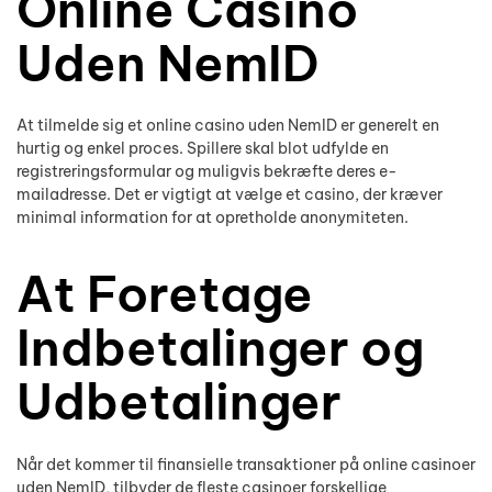
Online Casino
Uden NemID
At tilmelde sig et online casino uden NemID er generelt en
hurtig og enkel proces. Spillere skal blot udfylde en
registreringsformular og muligvis bekræfte deres e-
mailadresse. Det er vigtigt at vælge et casino, der kræver
minimal information for at opretholde anonymiteten.
At Foretage
Indbetalinger og
Udbetalinger
Når det kommer til finansielle transaktioner på online casinoer
uden NemID, tilbyder de fleste casinoer forskellige