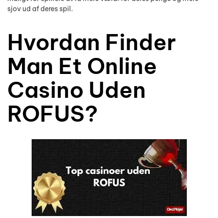
sjov ud af deres spil.
Hvordan Finder
Man Et Online
Casino Uden
ROFUS?