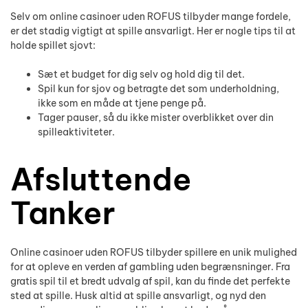
Selv om online casinoer uden ROFUS tilbyder mange fordele,
er det stadig vigtigt at spille ansvarligt. Her er nogle tips til at
holde spillet sjovt:
Sæt et budget for dig selv og hold dig til det.
Spil kun for sjov og betragte det som underholdning,
ikke som en måde at tjene penge på.
Tager pauser, så du ikke mister overblikket over din
spilleaktiviteter.
Afsluttende
Tanker
Online casinoer uden ROFUS tilbyder spillere en unik mulighed
for at opleve en verden af gambling uden begrænsninger. Fra
gratis spil til et bredt udvalg af spil, kan du finde det perfekte
sted at spille. Husk altid at spille ansvarligt, og nyd den