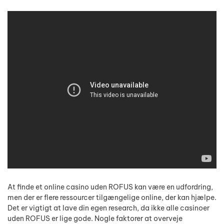
At finde et online casino uden ROFUS kan være en udfordring,
men der er flere ressourcer tilgængelige online, der kan hjælpe.
Det er vigtigt at lave din egen research, da ikke alle casinoer
uden ROFUS er lige gode. Nogle faktorer at overveje