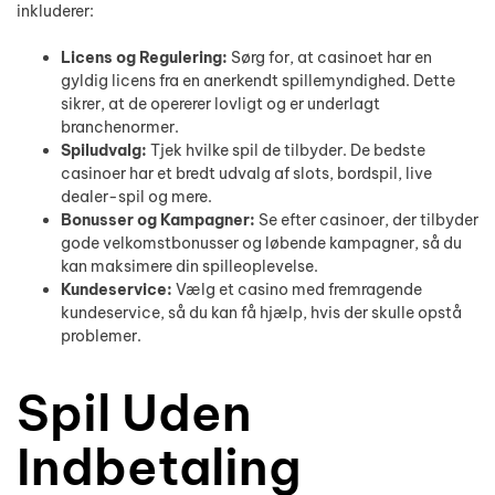
inkluderer:
Licens og Regulering:
Sørg for, at casinoet har en
gyldig licens fra en anerkendt spillemyndighed. Dette
sikrer, at de opererer lovligt og er underlagt
branchenormer.
Spiludvalg:
Tjek hvilke spil de tilbyder. De bedste
casinoer har et bredt udvalg af slots, bordspil, live
dealer-spil og mere.
Bonusser og Kampagner:
Se efter casinoer, der tilbyder
gode velkomstbonusser og løbende kampagner, så du
kan maksimere din spilleoplevelse.
Kundeservice:
Vælg et casino med fremragende
kundeservice, så du kan få hjælp, hvis der skulle opstå
problemer.
Spil Uden
Indbetaling