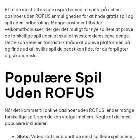
Et af de mest tiltalende aspekter ved at spille på online
casinoer uden ROFUS er muligheden for at finde gratis spil og
spil uden indbetaling. Mange casinoer tilbyder
velkomstbonusser, der gør det muligt for nye spillere at prøve
de forskellige spil uden at skulle investere deres egne penge.
Dette kan være en fantastisk måde at opleve platformen på
og finde ud af, hvilke spil du bedst kan lide, før du forpligter
dig økonomisk.
Populære Spil
Uden ROFUS
Når det kommer til online casinoer uden ROFUS, er der mange
forskellige spil, som du kan vælge imellem. Nogle af de mest
populære inkluderer:
Slots:
Video slots er blandt de mest spillede spil online,