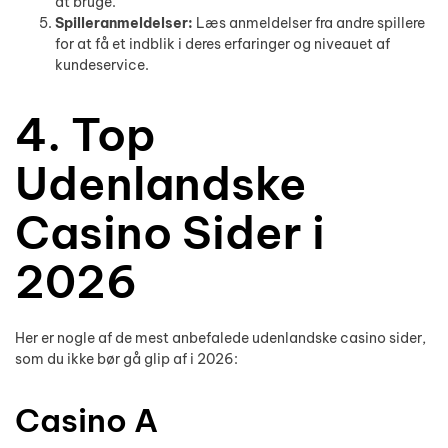
at bruge.
Spilleranmeldelser:
Læs anmeldelser fra andre spillere
for at få et indblik i deres erfaringer og niveauet af
kundeservice.
4. Top
Udenlandske
Casino Sider i
2026
Her er nogle af de mest anbefalede udenlandske casino sider,
som du ikke bør gå glip af i 2026:
Casino A