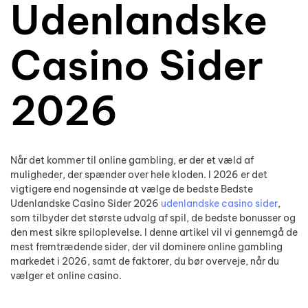
Udenlandske
Casino Sider
2026
Når det kommer til online gambling, er der et væld af
muligheder, der spænder over hele kloden. I 2026 er det
vigtigere end nogensinde at vælge de bedste Bedste
Udenlandske Casino Sider 2026
udenlandske casino sider
,
som tilbyder det største udvalg af spil, de bedste bonusser og
den mest sikre spiloplevelse. I denne artikel vil vi gennemgå de
mest fremtrædende sider, der vil dominere online gambling
markedet i 2026, samt de faktorer, du bør overveje, når du
vælger et online casino.