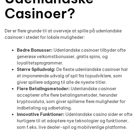
Casinoer?
Der er flere grunde til at overveje at spille på udenlandske
casinoer i stedet for lokale muligheder:
Bedre Bonusser:
Udenlandske casinoer tilbyder ofte
generøse velkomstbonusser, gratis spins, og
loyalitetsprogrammer.
Større Spiludvalg:
De fleste udenlandske casinoer har
et imponerende udvalg af spil fra topudviklere, som
giver spillere adgang til alle de nyeste titler.
Flere Betalingsmetoder:
Udenlandske casinoer
accepterer ofte flere betalingsmetoder, herunder
kryptovaluta, som giver spillerne flere muligheder for
indbetaling og udbetaling.
Innovative Funktioner:
Udenlandske casino sider er ofte
hurtigere til at adoptere nye teknologier og funktioner,
som f.eks. live dealer-spil og mobilvenlige platforme.