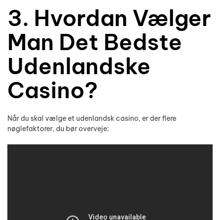
3. Hvordan Vælger
Man Det Bedste
Udenlandske
Casino?
Når du skal vælge et udenlandsk casino, er der flere
nøglefaktorer, du bør overveje: