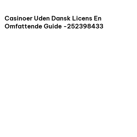
Casinoer Uden Dansk Licens En
Omfattende Guide -252398433