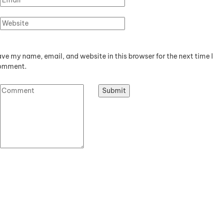
ve my name, email, and website in this browser for the next time I
omment.