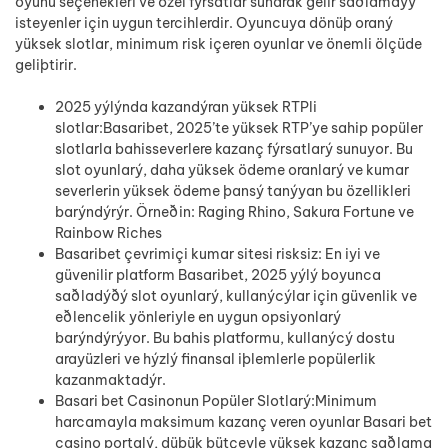
oyunu seçenekleri ve özel fýrsatlar sunarak gelir saðlamayý
isteyenler için uygun tercihlerdir. Oyuncuya dönüþ oraný
yüksek slotlar, minimum risk içeren oyunlar ve önemli ölçüde
geliþtirir.
2025 yýlýnda kazandýran yüksek RTPli
slotlar:Basaribet, 2025’te yüksek RTP’ye sahip popüler
slotlarla bahisseverlere kazanç fýrsatlarý sunuyor. Bu
slot oyunlarý, daha yüksek ödeme oranlarý ve kumar
severlerin yüksek ödeme þansý tanýyan bu özellikleri
barýndýrýr. Örneðin: Raging Rhino, Sakura Fortune ve
Rainbow Riches
Basaribet çevrimiçi kumar sitesi risksiz: En iyi ve
güvenilir platform Basaribet, 2025 yýlý boyunca
saðladýðý slot oyunlarý, kullanýcýlar için güvenlik ve
eðlencelik yönleriyle en uygun opsiyonlarý
barýndýrýyor. Bu bahis platformu, kullanýcý dostu
arayüzleri ve hýzlý finansal iþlemlerle popülerlik
kazanmaktadýr.
Basari bet Casinonun Popüler Slotlarý:Minimum
harcamayla maksimum kazanç veren oyunlar Basari bet
casino portalý, düþük bütçeyle yüksek kazanç saðlama