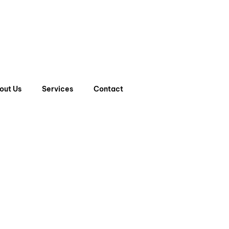
o
u
t
U
s
S
e
r
v
i
c
e
s
C
o
n
t
a
c
t