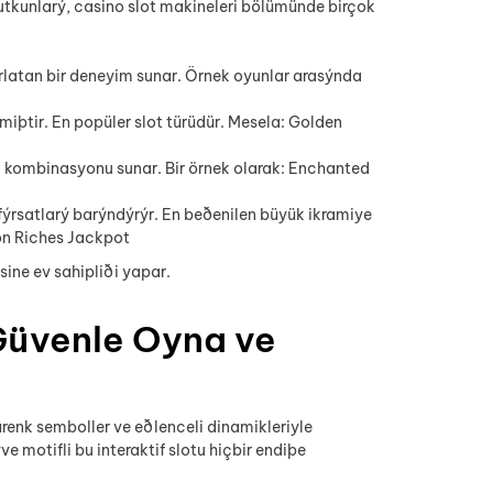
tutkunlarý, casino slot makineleri bölümünde birçok
rlatan bir deneyim sunar. Örnek oyunlar arasýnda
lmiþtir. En popüler slot türüdür. Mesela: Golden
a kombinasyonu sunar. Bir örnek olarak: Enchanted
fýrsatlarý barýndýrýr. En beðenilen büyük ikramiye
on Riches Jackpot
ine ev sahipliði yapar.
Güvenle Oyna ve
enk semboller ve eðlenceli dinamikleriyle
 motifli bu interaktif slotu hiçbir endiþe