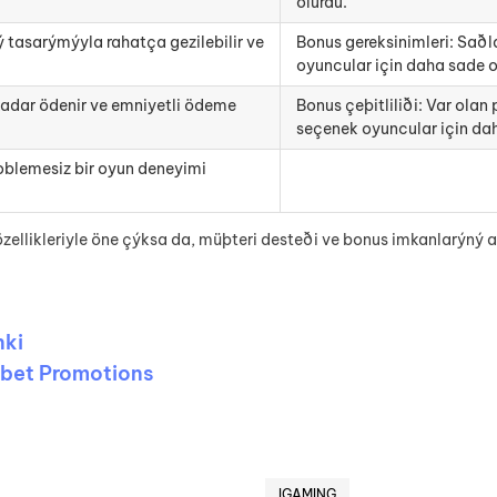
olurdu.
lý tasarýmýyla rahatça gezilebilir ve
Bonus gereksinimleri: Sað
oyuncular için daha sade ol
kadar ödenir ve emniyetli ödeme
Bonus çeþitliliði: Var ola
seçenek oyuncular için dah
oblemesiz bir oyun deneyimi
zellikleriyle öne çýksa da, müþteri desteði ve bonus imkanlarýný a
nki
lbet Promotions
IGAMING