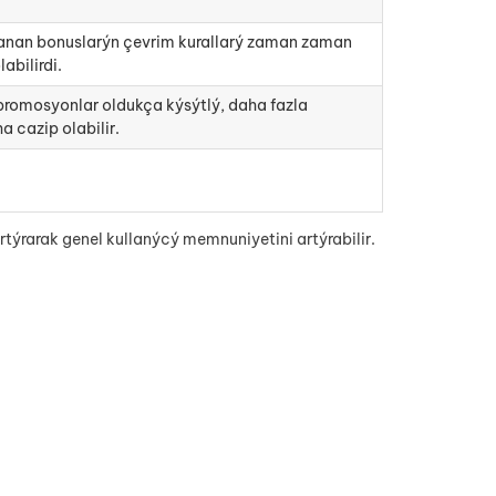
lanan bonuslarýn çevrim kurallarý zaman zaman
abilirdi.
n promosyonlar oldukça kýsýtlý, daha fazla
a cazip olabilir.
rtýrarak genel kullanýcý memnuniyetini artýrabilir.