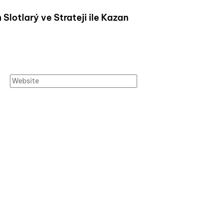
Slotlarý ve Strateji ile Kazan