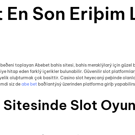
 En Son Eriþim 
ðeni toplayan Abebet bahis sitesi, bahis meraklýlarý için güzel bir
niye hitap eden farklý içerikler bulunabilir. Güvenilir slot platfor
yelik oluþturmak çok basittir. Casino slot heyecaný peþinde olanla
imdi siz de
abe bet
baðlantýsý üzerinden platforma giriþ yapabilirsi
 Sitesinde Slot Oyu