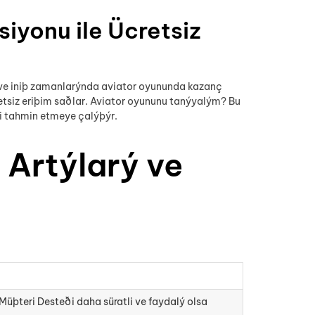
iyonu ile Ücretsiz
a ve iniþ zamanlarýnda aviator oyununda kazanç
retsiz eriþim saðlar. Aviator oyununu tanýyalým? Bu
i tahmin etmeye çalýþýr.
 Artýlarý ve
Müþteri Desteði daha süratli ve faydalý olsa