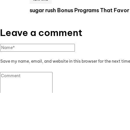
sugar rush Bonus Programs That Favor
Leave a comment
Save my name, email, and website in this browser for the next tim