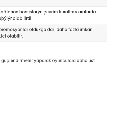
Saðlanan bonuslarýn çevrim kurallarý aralarda
þýlýr olabilirdi.
l promosyonlar oldukça dar, daha fazla imkan
ci olabilir.
da güçlendirmeler yaparak oyunculara daha üst