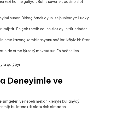
kezi haline geliyor. Bahis severler, casino slot
neyimi sunar. Birkaç örnek oyun ise þunlardýr: Lucky
ilmiþtir. En çok tercih edilen slot oyun türlerinden
inlerce kazanç kombinasyonu saðlar. Þöyle ki: Star
pot elde etme fýrsatý mevcuttur. En beðenilen
ýyla çalýþýr.
a Deneyimle ve
 simgeleri ve neþeli mekanikleriyle kullanýcý
enmiþ bu interaktif slotu risk almadan