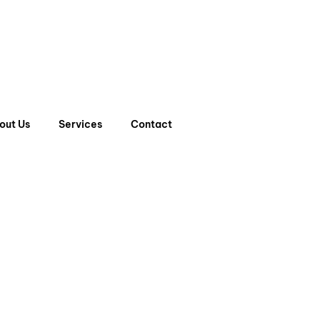
o
u
t
U
s
S
e
r
v
i
c
e
s
C
o
n
t
a
c
t