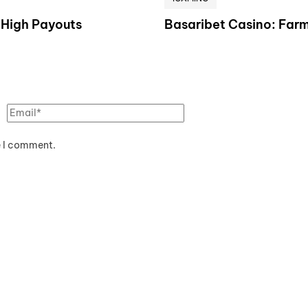
 High Payouts
Basaribet Casino: Farm 
e I comment.