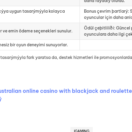
daha faydalý olurdu.
ýcýya uygun tasarýmýyla kolayca
Bonus çevrim þartlarý: 
oyuncular için daha anla
Ödül çeþitliliði: Günce
 ve emin ödeme seçenekleri sunulur.
oyunculara daha ilgi çeki
mesiz bir oyun deneyimi sunuyorlar.
el tasarýmýyla fark yaratsa da, destek hizmetleri ile promosyonlar
stralian online casino with blackjack and roulette
ý
IGAMING