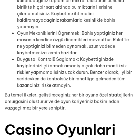
kullanacaginiz toplam bir miktar olusturun bununla
birlikte hiçbir sart altinda bu miktarin ilerisine
çikmamalisiniz. Kaybetme ihtimalini
kaldiramayacaginiz rakamlarla kesinlikle bahis
yapmayin.
Oyun Mekaniklerini Ögrenmek: Bahis yaptiginiz her
masanin kendine özgü dinamikleri mevcuttur. Rulet’te
ne yaptiginizi bilmeden oynamak, uzun vadede
kaybetmenize zemin hazirlar.
Duygusal Kontrolü Saglamak: Kaybettiginizde
kayiplarinizi çikarmak amaciyla çok daha mantiksiz
riskler yapmamalisiniz uzak durun. Benzer olarak, iyi bir
serideyken de kontrolsüz bir rahatliga gelmeden tüm
kazancinizi riske atmayin.
Bu temel ilkeler, gelistireceginiz her bir oyuna özel stratejilerin
omurgasini olusturur ve de oyun kariyeriniz bakimindan
vazgeçilmez bir yere sahiptir.
Casino Oyunlari