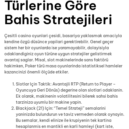
Türlerine Göre
Bahis Stratejileri
Çesitli casino oyunlari çesidi, basariya yaklasmak amaciyla
kendine özgü düsünce yapilari gerektirebilir. Genel geçer
sistem her bir oyunlarda ise yaramayabilir, dolayisiyla
odaklandiginiz oyun türüne uygun stratejiler gelistirmek
avantaj saglar. Misal, slot makinelerinde sans faktörü
hakimken, Poker türü masa oyunlarinda istatistiksel hamleler
kazancinizi önemli ölçüde etkiler.
Slotlar Için Taktik: Avantajli RTP (Return to Player –
Oyuncuya Geri Dönüs) degerine olan slotlari odaklanin.
Ek olarak, makinenin volatilitesini bilerek sahsi bahis
tarziniza uyumlu bir makine yapin.
Blackjack (21) Için: “Temel Strateji” semalarini
yaninizda bulundurun ve taviz vermeden olarak oynayin.
Bu semalar, kendi elinize ile krupiyenin tek kartina
hesaplanmis en mantikli en karli hamleyi (kart iste,