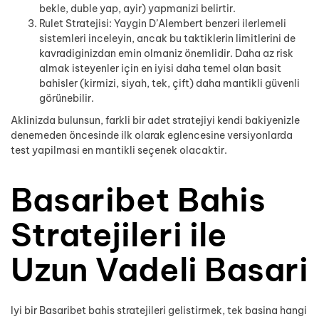
bekle, duble yap, ayir) yapmanizi belirtir.
Rulet Stratejisi: Yaygin D’Alembert benzeri ilerlemeli
sistemleri inceleyin, ancak bu taktiklerin limitlerini de
kavradiginizdan emin olmaniz önemlidir. Daha az risk
almak isteyenler için en iyisi daha temel olan basit
bahisler (kirmizi, siyah, tek, çift) daha mantikli güvenli
görünebilir.
Aklinizda bulunsun, farkli bir adet stratejiyi kendi bakiyenizle
denemeden öncesinde ilk olarak eglencesine versiyonlarda
test yapilmasi en mantikli seçenek olacaktir.
Basaribet Bahis
Stratejileri ile
Uzun Vadeli Basari
Iyi bir Basaribet bahis stratejileri gelistirmek, tek basina hangi