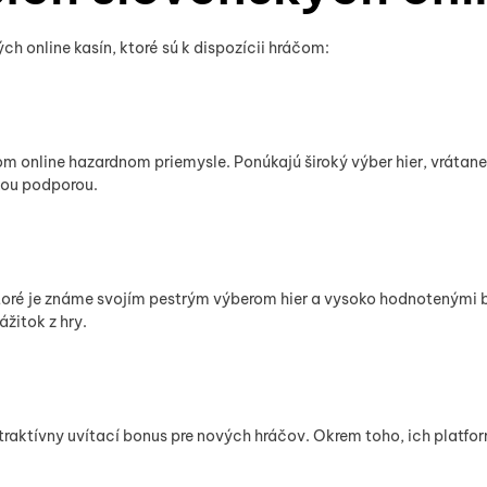
ch online kasín, ktoré sú k dispozícii hráčom:
m online hazardnom priemysle. Ponúkajú široký výber hier, vrátane 
kou podporou.
ktoré je známe svojím pestrým výberom hier a vysoko hodnotenými bo
žitok z hry.
traktívny uvítací bonus pre nových hráčov. Okrem toho, ich platfor