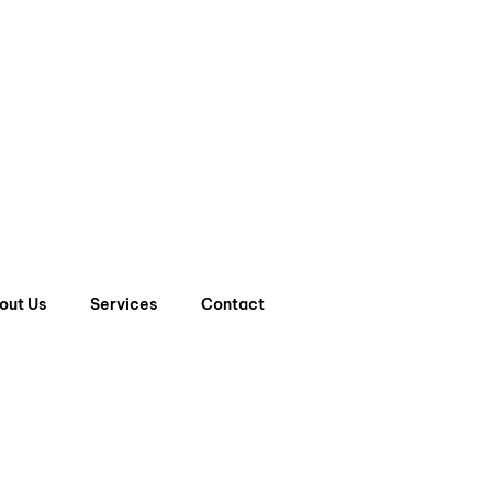
o
u
t
U
s
S
e
r
v
i
c
e
s
C
o
n
t
a
c
t