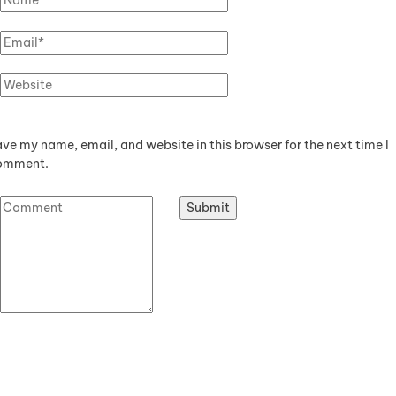
ve my name, email, and website in this browser for the next time I
omment.