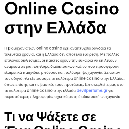
Online Casino
στην Ελλάδα
Η βιομηχανία των online casino έχει αναπτυχθεί ραγδαία τα
τελευταία χρόνια, και η Ελλάδα δεν αποτελεί εξαίρεση. Με πολλές
επιλογές διαθέσιμες, οι παίκτες έχουν την ευκαιρία να επιλέξουν
ανάμεσα σε μια πληθώρα διαδικτυακών καζίνο που προσφέρουν
εξαιρετικά παιχνίδια, μπόνους και πολύωρη ψυχαγωγία. Σε αυτόν
τον οδηγό, θα εξετάσουμε τα καλύτερα online casino στην Ελλάδα,
όπως επίσης και τις βασικές τους προτάσεις. Επισκεφθείτε μας στο
τα καλυτερα online casino στην ελλάδα
devilperfume.gr
για
περισσότερες πληροφορίες σχετικά με τη διαδικτυακή ψυχαγωγία.
Τι να Ψάξετε σε