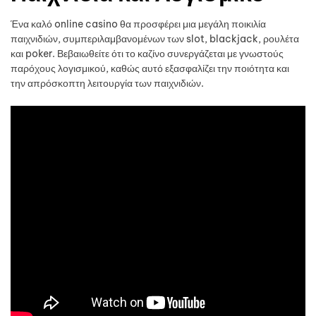
Ένα καλό online casino θα προσφέρει μια μεγάλη ποικιλία
παιχνιδιών, συμπεριλαμβανομένων των slot, blackjack, ρουλέτα
και poker. Βεβαιωθείτε ότι το καζίνο συνεργάζεται με γνωστούς
παρόχους λογισμικού, καθώς αυτό εξασφαλίζει την ποιότητα και
την απρόσκοπτη λειτουργία των παιχνιδιών.