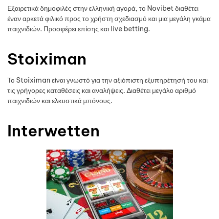
Εξαιρετικά δημοφιλές στην ελληνική αγορά, το Novibet διαθέτει
έναν αρκετά φιλικό προς το χρήστη σχεδιασμό και μια μεγάλη γκάμα
παιχνιδιών. Προσφέρει επίσης και live betting.
Stoiximan
Το Stoiximan είναι γνωστό για την αξιόπιστη εξυπηρέτησή του και
τις γρήγορες καταθέσεις και αναλήψεις. Διαθέτει μεγάλο αριθμό
παιχνιδιών και ελκυστικά μπόνους.
Interwetten