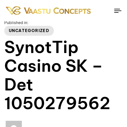
To
na
Published in:
UNCATEGORIZED
SynotTip
Casino SK –
Det
1050279562