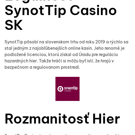
SynotTip Casino
SK
SynotTip pôsobí na slovenskom trhu od roku 2019 a rýchlo sa
stal jedným z najobľúbenejších online kasín. Jeho renomé je
podložené licenciou, ktorú získal od Úradu pre reguláciu
hazardných hier. Takže hráči si môžu byť istí, že hrajú v
bezpečnom a regulovanom prostredí.
Rozmanitosť Hier