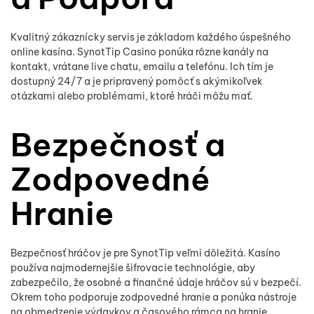
Kvalitný zákaznícky servis je základom každého úspešného
online kasína. SynotTip Casino ponúka rôzne kanály na
kontakt, vrátane live chatu, emailu a telefónu. Ich tím je
dostupný 24/7 a je pripravený pomôcť s akýmikoľvek
otázkami alebo problémami, ktoré hráči môžu mať.
Bezpečnosť a
Zodpovedné
Hranie
Bezpečnosť hráčov je pre SynotTip veľmi dôležitá. Kasíno
používa najmodernejšie šifrovacie technológie, aby
zabezpečilo, že osobné a finančné údaje hráčov sú v bezpečí.
Okrem toho podporuje zodpovedné hranie a ponúka nástroje
na obmedzenie výdavkov a časového rámca na hranie.