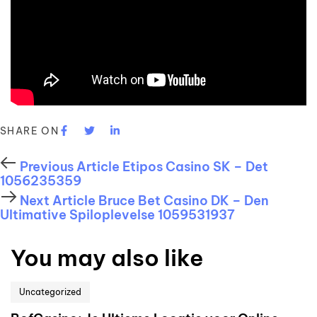
SHARE ON
Previous Article
Etipos Casino SK – Det
1056235359
Next Article
Bruce Bet Casino DK – Den
Ultimative Spiloplevelse 1059531937
You may also like
Uncategorized