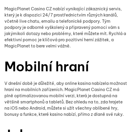
MagicPlanet Casino CZ nabízí vynikající zákaznický servis,
který je k dispozici 24/7 prostřednictvím různých kanálů,
včetně live chatu, emailu a telefonické podpory. Tým
podpory je odborně vyškolený a připravený pomoci vám s
jakýmikoli dotazy nebo problémy, které můžete mít. Rychlá a
efektivní pomoc je klíčová pro pozitivní herní zážitek, a
MagicPlanet to bere velmi vážně.
Mobilní hraní
V dnešní době je důležité, aby online kasina nabízela možnost
hraní na mobilních zařízeních. MagicPlanet Casino CZ má
plně optimalizovanou mobilní verzi, která je dostupná na
většině smartphonů a tabletů. Bez ohledu na to, zda hrajete
na iOS nebo Android, můžete si užít všechny oblíbené hry,
bonusy a funkce, které kasino nabízí, přímo z dlaně své ruky.