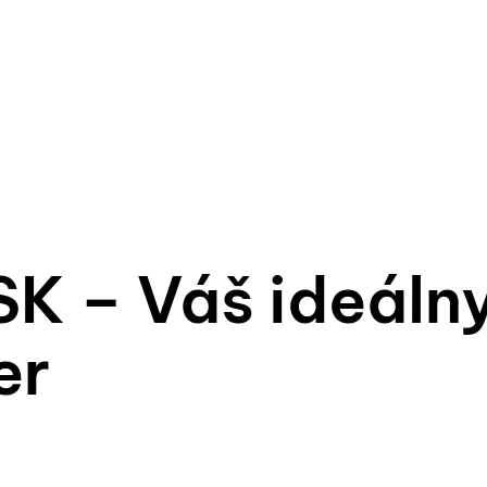
SK – Váš ideálny
er