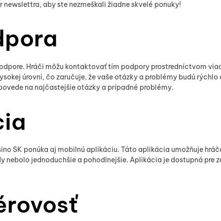
r newslettra, aby ste nezmeškali žiadne skvelé ponuky!
dpora
podpore. Hráči môžu kontaktovať tím podpory prostredníctvom viac
vysokej úrovni, čo zaručuje, že vaše otázky a problémy budú rýchlo a
povede na najčastejšie otázky a prípadné problémy.
cia
asino SK ponúka aj mobilnú aplikáciu. Táto aplikácia umožňuje hrá
dy nebolo jednoduchšie a pohodlnejšie. Aplikácia je dostupná pre 
érovosť