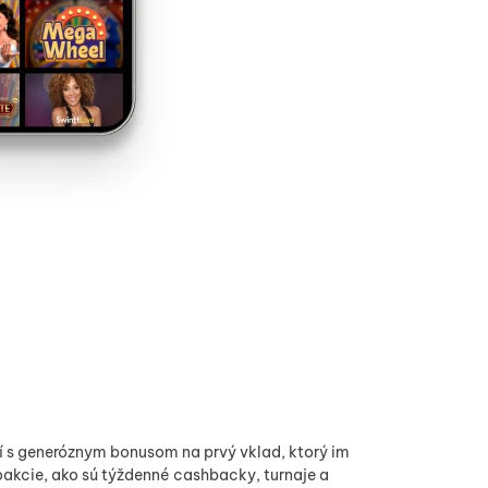
ní s generóznym bonusom na prvý vklad, ktorý im
oakcie, ako sú týždenné cashbacky, turnaje a