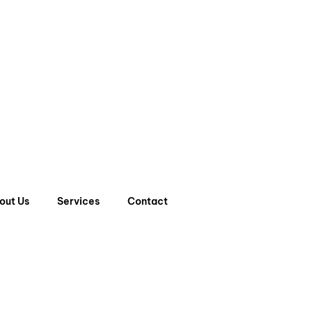
o
u
t
U
s
S
e
r
v
i
c
e
s
C
o
n
t
a
c
t