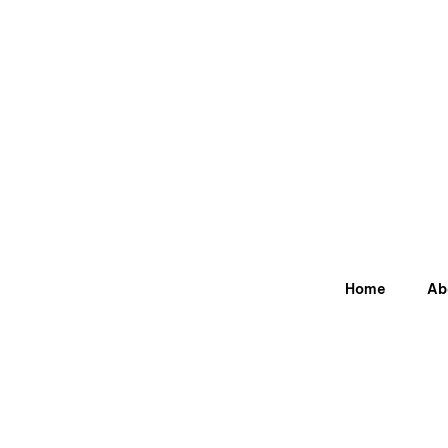
H
o
m
e
A
b