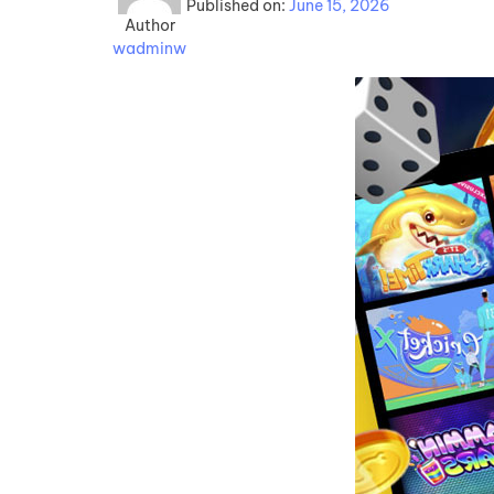
Published on:
June 15, 2026
Author
wadminw