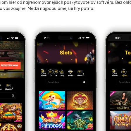
iom hier od najrenomovanejších poskytovateľov softvéru. Bez ohľa
čo vás zaujme. Medzi najpopulárnejšie hry patria: