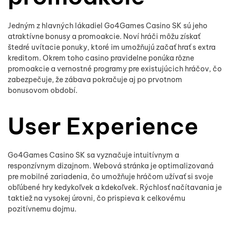
Jedným z hlavných lákadiel Go4Games Casino SK sú jeho
atraktívne bonusy a promoakcie. Noví hráči môžu získať
štedré uvítacie ponuky, ktoré im umožňujú začať hrať s extra
kreditom. Okrem toho casino pravidelne ponúka rôzne
promoakcie a vernostné programy pre existujúcich hráčov, čo
zabezpečuje, že zábava pokračuje aj po prvotnom
bonusovom období.
User Experience
Go4Games Casino SK sa vyznačuje intuitívnym a
responzívnym dizajnom. Webová stránka je optimalizovaná
pre mobilné zariadenia, čo umožňuje hráčom užívať si svoje
obľúbené hry kedykoľvek a kdekoľvek. Rýchlosť načítavania je
taktiež na vysokej úrovni, čo prispieva k celkovému
pozitívnemu dojmu.