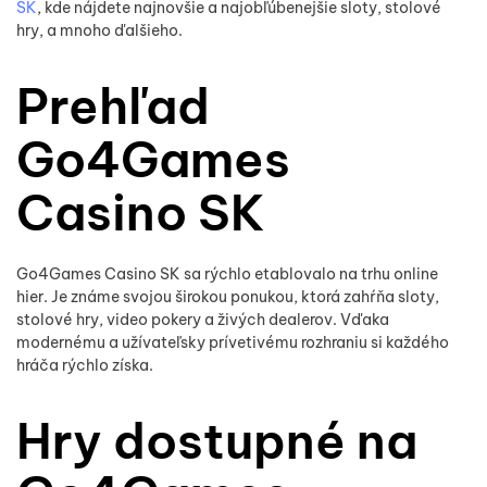
SK
, kde nájdete najnovšie a najobľúbenejšie sloty, stolové
hry, a mnoho ďalšieho.
Prehľad
Go4Games
Casino SK
Go4Games Casino SK sa rýchlo etablovalo na trhu online
hier. Je známe svojou širokou ponukou, ktorá zahŕňa sloty,
stolové hry, video pokery a živých dealerov. Vďaka
modernému a užívateľsky prívetivému rozhraniu si každého
hráča rýchlo získa.
Hry dostupné na