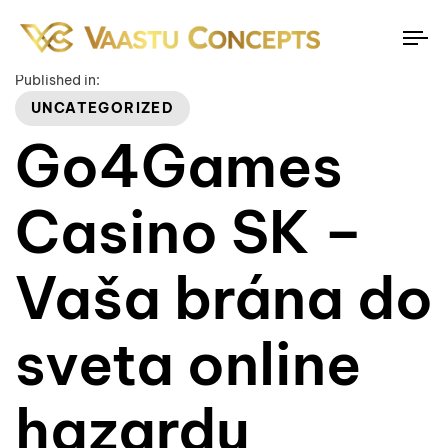
To
na
Published in:
UNCATEGORIZED
Go4Games
Casino SK –
Vaša brána do
sveta online
hazardu