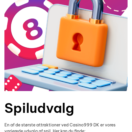
Spiludvalg
En af de største attraktioner ved Casino999 DK er vores
varierede udvalg af spil. Her kan du finde: