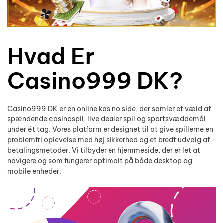
Hvad Er
Casino999 DK?
Casino999 DK er en online kasino side, der samler et væld af
spændende casinospil, live dealer spil og sportsvæddemål
under ét tag. Vores platform er designet til at give spillerne en
problemfri oplevelse med høj sikkerhed og et bredt udvalg af
betalingsmetoder. Vi tilbyder en hjemmeside, der er let at
navigere og som fungerer optimalt på både desktop og
mobile enheder.