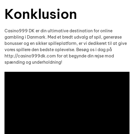
Konklusion
Casino999 DK er din ultimative destination for online
gambling i Danmark. Med et bredt udvalg af spil, generøse
bonusser og en sikker spilleplatform, er vi dedikeret til at give
vores spillere den bedste oplevelse. Besøg os i dag på
http://casino999dk.com for at begynde din rejse mod
spænding og underholdning!