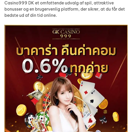
Casino999 DK et omfattende udvalg af spil, attraktive
bonusser og en brugervenlig platform, der sikrer, at du får det
bedste ud af din tid online.