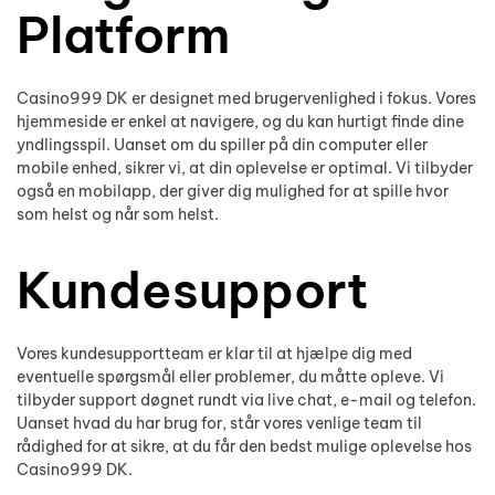
Platform
Casino999 DK er designet med brugervenlighed i fokus. Vores
hjemmeside er enkel at navigere, og du kan hurtigt finde dine
yndlingsspil. Uanset om du spiller på din computer eller
mobile enhed, sikrer vi, at din oplevelse er optimal. Vi tilbyder
også en mobilapp, der giver dig mulighed for at spille hvor
som helst og når som helst.
Kundesupport
Vores kundesupportteam er klar til at hjælpe dig med
eventuelle spørgsmål eller problemer, du måtte opleve. Vi
tilbyder support døgnet rundt via live chat, e-mail og telefon.
Uanset hvad du har brug for, står vores venlige team til
rådighed for at sikre, at du får den bedst mulige oplevelse hos
Casino999 DK.