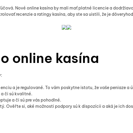
účová. Nové online kasína by mali mať platné licencie a dodržiavať
lovať recenzie a ratingy kasína, aby ste sa uistili, že je dôveryho
o online kasína
v:
icenciu a je regulované. To vám poskytne istotu, že vaše peniaze a ú
a či sú kvalitné.
tuje a či sú pre vás pohodlné.
tý. Ověřte si, aké možnosti podpory sú k dispozícii a aká je ich do