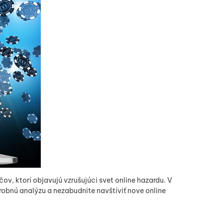
ov, ktorí objavujú vzrušujúci svet online hazardu. V
drobnú analýzu a nezabudnite navštíviť nove online