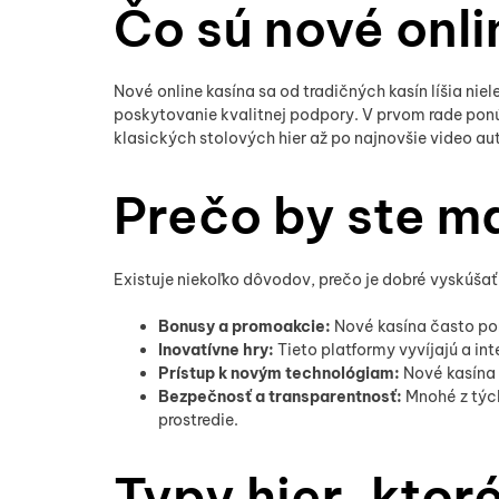
Čo sú nové onli
Nové online kasína sa od tradičných kasín líšia ni
poskytovanie kvalitnej podpory. V prvom rade ponúk
klasických stolových hier až po najnovšie video a
Prečo by ste ma
Existuje niekoľko dôvodov, prečo je dobré vyskúšať
Bonusy a promoakcie:
Nové kasína často pon
Inovatívne hry:
Tieto platformy vyvíjajú a in
Prístup k novým technológiam:
Nové kasína č
Bezpečnosť a transparentnosť:
Mnohé z tých
prostredie.
Typy hier, ktor