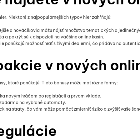
ier. Niektoré z najpopulárnejších typov hier zahŕňajú:
ejšie a nováčikovia môžu nájsť množstvo tematických a jedinečn
a a pokrýt sú k dispozícii na väčšine online kasín.
ie ponúkajú možnosť hrať s živými dealermi, čo pridáva na autentic
akcie v nových onli
sy, ktoré ponúkajú. Tieto bonusy môžu mať rôzne formy:
ka novým hráčom po registrácii a prvom vklade.
 zadarmo na vybrané automaty.
 na straty, čo vám môže pomôcť zmierniť riziko a zvýšiť vaše šan
egulácie