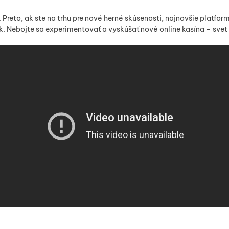
eto, ak ste na trhu pre nové herné skúsenosti, najnovšie platformy
tok. Nebojte sa experimentovať a vyskúšať nové online kasína – svet