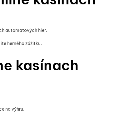
ých automatových hier.
ite herného zážitku.
ne kasínach
ce na výhru.