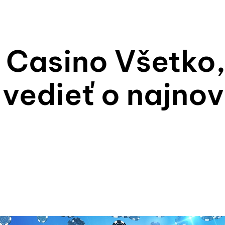
 Casino Všetko,
 vedieť o najnov