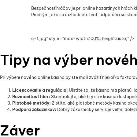
Bezpečnosť hráčov je pri online hazardných hrách kľ
Predtým, ako sa rozhodnete hrať, odporúča sa skontro
c-1.jpg” style=”max-width:100%; height:auto;” />
Tipy na výber novéh
Pri výbere nového online kasína by ste mali zvážiť niekoľko faktoro
Licencovanie a regulácia:
Uistite sa, že kasíno má platnú l
Rozmanitosť hier:
Skontrolujte, aké hry sú v kasíne dostupné 
Platobné metódy:
Zistite, aké platobné metódy kasíno akcep
Podpora zákazníkov:
Dobrý zákaznícky servis je veľmi dôleži
Záver