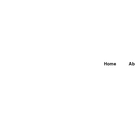
H
o
m
e
A
b