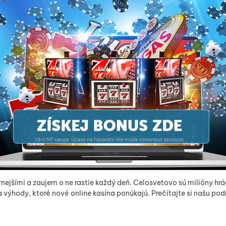
nejšími a zaujem o ne rastie každý deň. Celosvetovo sú milióny hráč
y a výhody, ktoré nové online kasína ponúkajú. Prečítajte si našu po