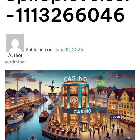
-1113266046
Published on:
June 12, 2026
Author
wadminw