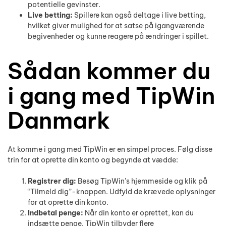
potentielle gevinster.
Live betting:
Spillere kan også deltage i live betting,
hvilket giver mulighed for at satse på igangværende
begivenheder og kunne reagere på ændringer i spillet.
Sådan kommer du
i gang med TipWin
Danmark
At komme i gang med TipWin er en simpel proces. Følg disse
trin for at oprette din konto og begynde at vædde:
Registrer dig:
Besøg TipWin’s hjemmeside og klik på
“Tilmeld dig”-knappen. Udfyld de krævede oplysninger
for at oprette din konto.
Indbetal penge:
Når din konto er oprettet, kan du
indsætte penge. TipWin tilbyder flere