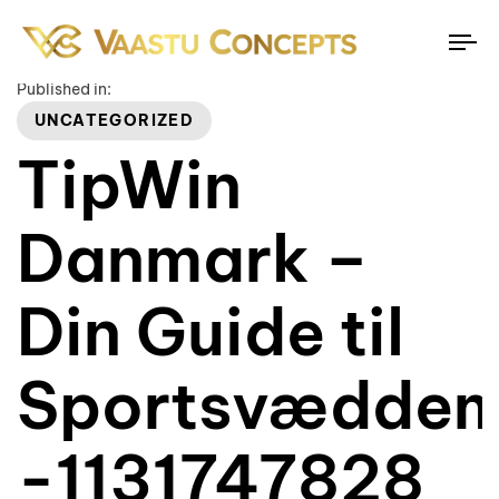
To
na
Published in:
UNCATEGORIZED
TipWin
Danmark –
Din Guide til
Sportsvæddem
-1131747828