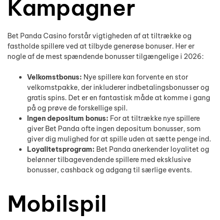
Kampagner
Bet Panda Casino forstår vigtigheden af at tiltrække og
fastholde spillere ved at tilbyde generøse bonuser. Her er
nogle af de mest spændende bonusser tilgængelige i 2026:
Velkomstbonus:
Nye spillere kan forvente en stor
velkomstpakke, der inkluderer indbetalingsbonusser og
gratis spins. Det er en fantastisk måde at komme i gang
på og prøve de forskellige spil.
Ingen depositum bonus:
For at tiltrække nye spillere
giver Bet Panda ofte ingen depositum bonusser, som
giver dig mulighed for at spille uden at sætte penge ind.
Loyalitetsprogram:
Bet Panda anerkender loyalitet og
belønner tilbagevendende spillere med eksklusive
bonusser, cashback og adgang til særlige events.
Mobilspil