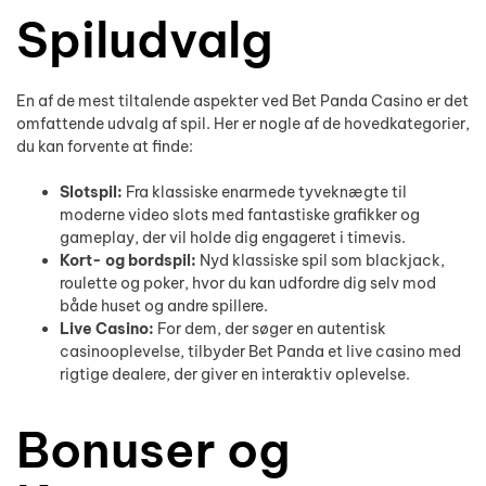
Spiludvalg
En af de mest tiltalende aspekter ved Bet Panda Casino er det
omfattende udvalg af spil. Her er nogle af de hovedkategorier,
du kan forvente at finde:
Slotspil:
Fra klassiske enarmede tyveknægte til
moderne video slots med fantastiske grafikker og
gameplay, der vil holde dig engageret i timevis.
Kort- og bordspil:
Nyd klassiske spil som blackjack,
roulette og poker, hvor du kan udfordre dig selv mod
både huset og andre spillere.
Live Casino:
For dem, der søger en autentisk
casinooplevelse, tilbyder Bet Panda et live casino med
rigtige dealere, der giver en interaktiv oplevelse.
Bonuser og