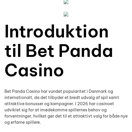
Introduktion
til Bet Panda
Casino
Bet Panda Casino har vundet popularitet i Danmark og
internationalt, da det tilbyder et bredt udvalg af spil samt
attraktive bonusser og kampagner. I 2026 har casinoet
udviklet sig for at imødekomme spillernes behov og
forventninger, hvilket gør det til et attraktivt valg for både nye
og erfarne spillere.