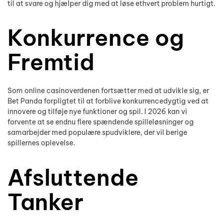
til at svare og hjælper dig med at løse ethvert problem hurtigt.
Konkurrence og
Fremtid
Som online casinoverdenen fortsætter med at udvikle sig, er
Bet Panda forpligtet til at forblive konkurrencedygtig ved at
innovere og tilføje nye funktioner og spil. I 2026 kan vi
forvente at se endnu flere spændende spilleløsninger og
samarbejder med populære spudviklere, der vil berige
spillernes oplevelse.
Afsluttende
Tanker