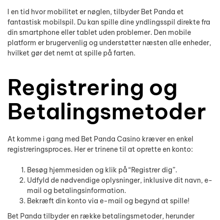
I en tid hvor mobilitet er nøglen, tilbyder Bet Panda et
fantastisk mobilspil. Du kan spille dine yndlingsspil direkte fra
din smartphone eller tablet uden problemer. Den mobile
platform er brugervenlig og understøtter næsten alle enheder,
hvilket gør det nemt at spille på farten.
Registrering og
Betalingsmetoder
At komme i gang med Bet Panda Casino kræver en enkel
registreringsproces. Her er trinene til at oprette en konto:
Besøg hjemmesiden og klik på “Registrer dig”.
Udfyld de nødvendige oplysninger, inklusive dit navn, e-
mail og betalingsinformation.
Bekræft din konto via e-mail og begynd at spille!
Bet Panda tilbyder en række betalingsmetoder, herunder