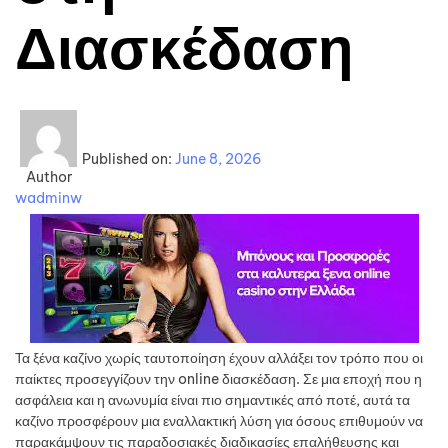
Διασκέδαση
Published on:
June 8, 2026
Author
wadminw
Τα ξένα καζίνο χωρίς ταυτοποίηση έχουν αλλάξει τον τρόπο που οι
παίκτες προσεγγίζουν την online διασκέδαση. Σε μια εποχή που η
ασφάλεια και η ανωνυμία είναι πιο σημαντικές από ποτέ, αυτά τα
καζίνο προσφέρουν μια εναλλακτική λύση για όσους επιθυμούν να
παρακάμψουν τις παραδοσιακές διαδικασίες επαλήθευσης και