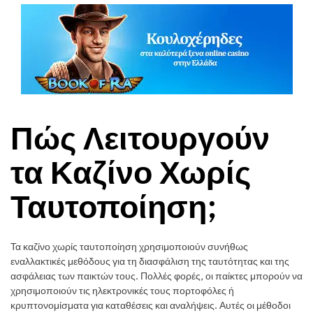
Πώς Λειτουργούν
τα Καζίνο Χωρίς
Ταυτοποίηση;
Τα καζίνο χωρίς ταυτοποίηση χρησιμοποιούν συνήθως
εναλλακτικές μεθόδους για τη διασφάλιση της ταυτότητας και της
ασφάλειας των παικτών τους. Πολλές φορές, οι παίκτες μπορούν να
χρησιμοποιούν τις ηλεκτρονικές τους πορτοφόλες ή
κρυπτονομίσματα για καταθέσεις και αναλήψεις. Αυτές οι μέθοδοι