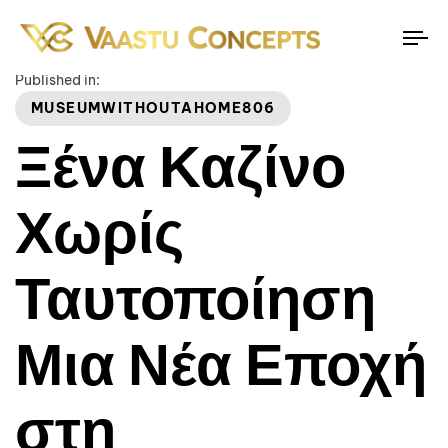
To
na
Published in:
MUSEUMWITHOUTAHOME806
Ξένα Καζίνο
Χωρίς
Ταυτοποίηση
Μια Νέα Εποχή
στη