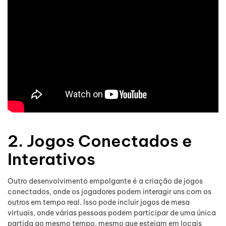
2. Jogos Conectados e
Interativos
Outro desenvolvimento empolgante é a criação de jogos
conectados, onde os jogadores podem interagir uns com os
outros em tempo real. Isso pode incluir jogos de mesa
virtuais, onde várias pessoas podem participar de uma única
partida ao mesmo tempo, mesmo que estejam em locais