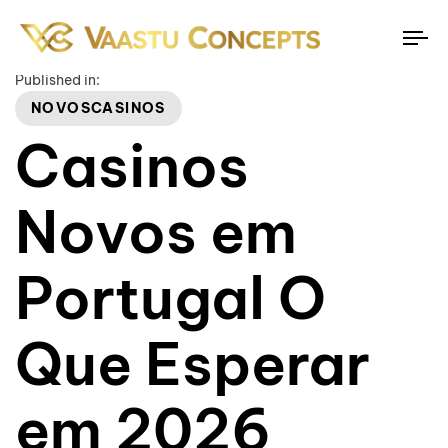
To
na
Published in:
NOVOSCASINOS
Casinos
Novos em
Portugal O
Que Esperar
em 2026