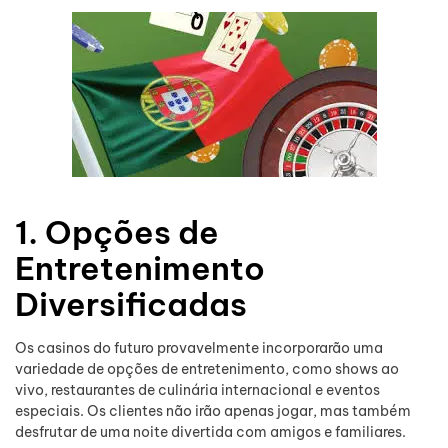
1. Opções de
Entretenimento
Diversificadas
Os casinos do futuro provavelmente incorporarão uma
variedade de opções de entretenimento, como shows ao
vivo, restaurantes de culinária internacional e eventos
especiais. Os clientes não irão apenas jogar, mas também
desfrutar de uma noite divertida com amigos e familiares.