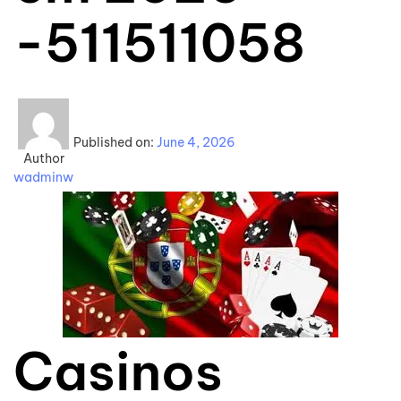
-511511058
Published on:
June 4, 2026
Author
wadminw
Casinos