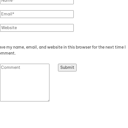
ve my name, email, and website in this browser for the next time I
omment.