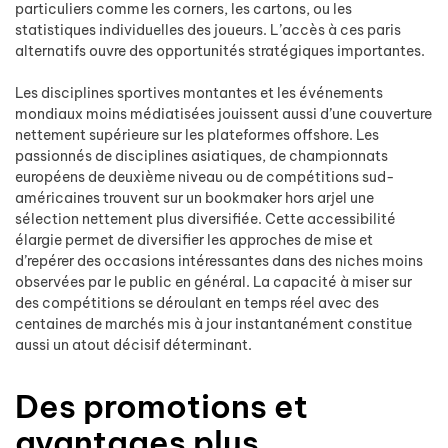
particuliers comme les corners, les cartons, ou les
statistiques individuelles des joueurs. L’accès à ces paris
alternatifs ouvre des opportunités stratégiques importantes.
Les disciplines sportives montantes et les événements
mondiaux moins médiatisées jouissent aussi d’une couverture
nettement supérieure sur les plateformes offshore. Les
passionnés de disciplines asiatiques, de championnats
européens de deuxième niveau ou de compétitions sud-
américaines trouvent sur un bookmaker hors arjel une
sélection nettement plus diversifiée. Cette accessibilité
élargie permet de diversifier les approches de mise et
d’repérer des occasions intéressantes dans des niches moins
observées par le public en général. La capacité à miser sur
des compétitions se déroulant en temps réel avec des
centaines de marchés mis à jour instantanément constitue
aussi un atout décisif déterminant.
Des promotions et
avantages plus