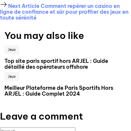
Next Article
Comment repérer un casino en
ligne de confiance et sûr pour profiter des jeux en
toute sérénité
You may also like
Jeux
Top site paris sportif hors ARJEL : Guide
détaillé des opérateurs offshore
Jeux
Meilleur Plateforme de Paris Sportifs Hors
ARJEL : Guide Complet 2024
Leave a comment