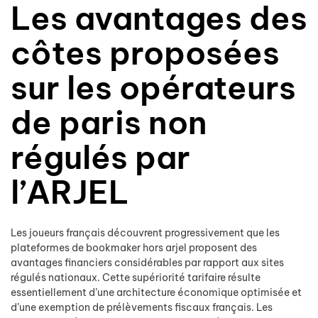
Les avantages des
côtes proposées
sur les opérateurs
de paris non
régulés par
l’ARJEL
Les joueurs français découvrent progressivement que les
plateformes de bookmaker hors arjel proposent des
avantages financiers considérables par rapport aux sites
régulés nationaux. Cette supériorité tarifaire résulte
essentiellement d’une architecture économique optimisée et
d’une exemption de prélèvements fiscaux français. Les