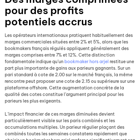
pour des profits
potentiels accrus
Les opérateurs internationaux pratiquent habituellement des
marges commerciales situées entre 2% et 5%, alors que les
bookmakers français régulés appliquent généralement des
marges comprises entre 7% et 12%. Cette distinction
fondamentale indique qu’un
bookmaker hors arjel
restitue une
part plus importante de gains aux parieurs gagnants. Sur un
pari standard à cote de 2.00 sur le marché français, la même
rencontre peut proposer une cote de 2.15 ou supérieure sur une
plateforme offshore. Cette augmentation concrète de la
qualité des cotes constitue l’argument principal pour les
parieurs les plus exigeants.
L’impact financier de ces marges diminuées devient
particulièrement visible sur les paris combinés et les
accumulations multiples. Un parieur régulier plaçant des
combinés toutes les semaines constatera rapidement que