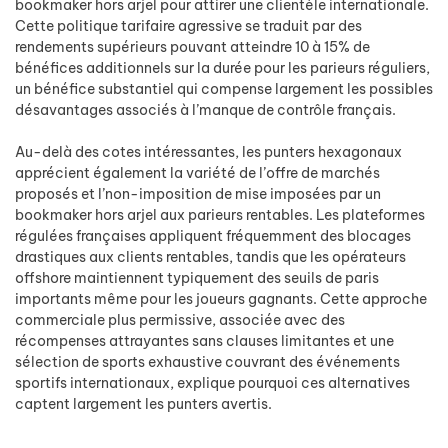
bookmaker hors arjel pour attirer une clientèle internationale.
Cette politique tarifaire agressive se traduit par des
rendements supérieurs pouvant atteindre 10 à 15% de
bénéfices additionnels sur la durée pour les parieurs réguliers,
un bénéfice substantiel qui compense largement les possibles
désavantages associés à l’manque de contrôle français.
Au-delà des cotes intéressantes, les punters hexagonaux
apprécient également la variété de l’offre de marchés
proposés et l’non-imposition de mise imposées par un
bookmaker hors arjel aux parieurs rentables. Les plateformes
régulées françaises appliquent fréquemment des blocages
drastiques aux clients rentables, tandis que les opérateurs
offshore maintiennent typiquement des seuils de paris
importants même pour les joueurs gagnants. Cette approche
commerciale plus permissive, associée avec des
récompenses attrayantes sans clauses limitantes et une
sélection de sports exhaustive couvrant des événements
sportifs internationaux, explique pourquoi ces alternatives
captent largement les punters avertis.