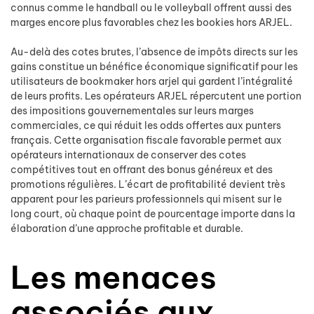
connus comme le handball ou le volleyball offrent aussi des
marges encore plus favorables chez les bookies hors ARJEL.
Au-delà des cotes brutes, l’absence de impôts directs sur les
gains constitue un bénéfice économique significatif pour les
utilisateurs de bookmaker hors arjel qui gardent l’intégralité
de leurs profits. Les opérateurs ARJEL répercutent une portion
des impositions gouvernementales sur leurs marges
commerciales, ce qui réduit les odds offertes aux punters
français. Cette organisation fiscale favorable permet aux
opérateurs internationaux de conserver des cotes
compétitives tout en offrant des bonus généreux et des
promotions régulières. L’écart de profitabilité devient très
apparent pour les parieurs professionnels qui misent sur le
long court, où chaque point de pourcentage importe dans la
élaboration d’une approche profitable et durable.
Les menaces
associés aux