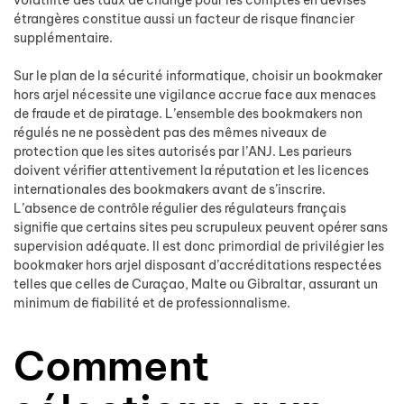
volatilité des taux de change pour les comptes en devises
étrangères constitue aussi un facteur de risque financier
supplémentaire.
Sur le plan de la sécurité informatique, choisir un bookmaker
hors arjel nécessite une vigilance accrue face aux menaces
de fraude et de piratage. L’ensemble des bookmakers non
régulés ne ne possèdent pas des mêmes niveaux de
protection que les sites autorisés par l’ANJ. Les parieurs
doivent vérifier attentivement la réputation et les licences
internationales des bookmakers avant de s’inscrire.
L’absence de contrôle régulier des régulateurs français
signifie que certains sites peu scrupuleux peuvent opérer sans
supervision adéquate. Il est donc primordial de privilégier les
bookmaker hors arjel disposant d’accréditations respectées
telles que celles de Curaçao, Malte ou Gibraltar, assurant un
minimum de fiabilité et de professionnalisme.
Comment