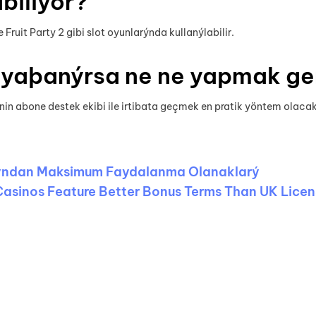
biliyor?
Fruit Party 2 gibi slot oyunlarýnda kullanýlabilir.
un yaþanýrsa ne ne yapmak g
nin abone destek ekibi ile irtibata geçmek en pratik yöntem olacak
rýndan Maksimum Faydalanma Olanaklarý
inos Feature Better Bonus Terms Than UK Licen
Uncategorized
nline Gokentertainment
WinSpirit Casino Logi
Gaming Entertainment