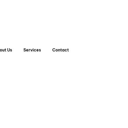
o
u
t
U
s
S
e
r
v
i
c
e
s
C
o
n
t
a
c
t