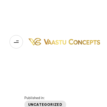
Published in:
UNCATEGORIZED