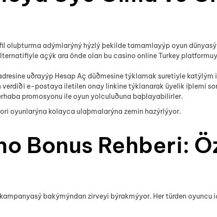
rofil oluþturma adýmlarýný hýzlý þekilde tamamlayýp oyun dünyasýn
ernatifiyle açýk ara önde olan bu casino online Turkey platformuyl
 adresine uðrayýp Hesap Aç düðmesine týklamak suretiyle katýlým i
n verdiði e-postaya iletilen onay linkine týklanarak üyelik iþlemi so
erhaba promosyonu ile oyun yolculuðuna baþlayabilirler.
ori oyunlarýna kolayca ulaþmalarýna zemin hazýrlýyor.
o Bonus Rehberi: Öz
 kampanyasý bakýmýndan zirveyi býrakmýyor. Her türden oyuncu i