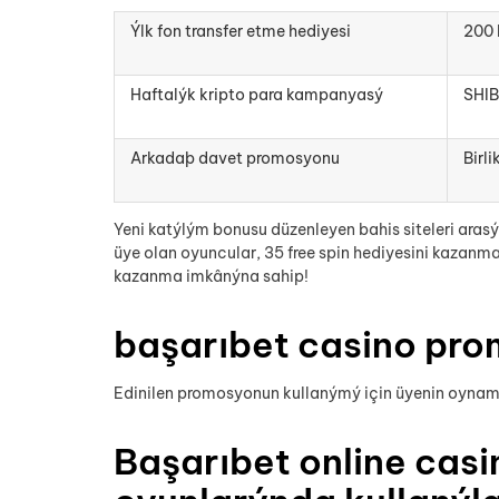
Ýlk fon transfer etme hediyesi
200 
Haftalýk kripto para kampanyasý
SHIB
Arkadaþ davet promosyonu
Birl
Yeni katýlým bonusu düzenleyen bahis siteleri aras
üye olan oyuncular, 35 free spin hediyesini kazanma
kazanma imkânýna sahip!
başarıbet casino prom
Edinilen promosyonun kullanýmý için üyenin oynama
Başarıbet online casi