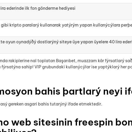
lira ederinde ilk fon gönderme hediyesi
 gibi kripto paralarý kullanarak yatýrým yapan kullanýcýlara per
ikte oyun oynadýðý dostlarýný siteye üye yapan üyelere 40 lira eder
ýnda rakiplerine nal toplatan Başarıbet, muazzam kâr fýrsatlarý s
 fýrsatýna sahip! VIP grubundaki kullanýcýlar ise yaptýklarý her p
osyon bahis þartlarý neyi i
sý gereken asgari bahis tutarýný ifade etmektedir.
no web sitesinin freespin bon