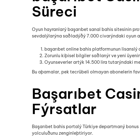
Süreci
Oyun hayranlarý başarıbet sanal bahis sitesinin p
sevdalýlarýna saðladýðý 7.000 civarýndaki oyun alt
başarıbet online bahis platformunun lisanslý
Zorunlu kiþisel bilgiler saðlanýr ve yeni üyeni
Oyunseverler artýk 14.500 lira tutarýndaki m
Bu aþamalar, pek tecrübeli olmayan abonelerin fav
Başarıbet Casin
Fýrsatlar
Başarıbet bahis portalý Türkiye departmaný bonus
yolculuðunu zenginleþtiriyor.