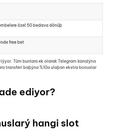
þembelere özel 50 bedava dönüþ
inde free bet
aðlýyor. Tüm bunlara ek olarak Telegram kanalýna
ara transferi baþýna %10a ulaþan ekstra bonuslar
fade ediyor?
uslarý hangi slot