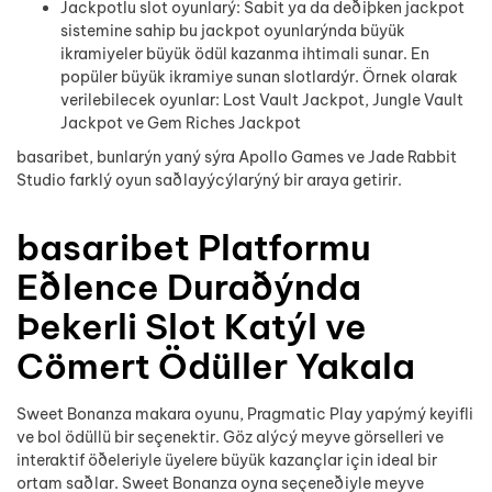
Jackpotlu slot oyunlarý: Sabit ya da deðiþken jackpot
sistemine sahip bu jackpot oyunlarýnda büyük
ikramiyeler büyük ödül kazanma ihtimali sunar. En
popüler büyük ikramiye sunan slotlardýr. Örnek olarak
verilebilecek oyunlar: Lost Vault Jackpot, Jungle Vault
Jackpot ve Gem Riches Jackpot
basaribet, bunlarýn yaný sýra Apollo Games ve Jade Rabbit
Studio farklý oyun saðlayýcýlarýný bir araya getirir.
basaribet Platformu
Eðlence Duraðýnda
Þekerli Slot Katýl ve
Cömert Ödüller Yakala
Sweet Bonanza makara oyunu, Pragmatic Play yapýmý keyifli
ve bol ödüllü bir seçenektir. Göz alýcý meyve görselleri ve
interaktif öðeleriyle üyelere büyük kazançlar için ideal bir
ortam saðlar. Sweet Bonanza oyna seçeneðiyle meyve