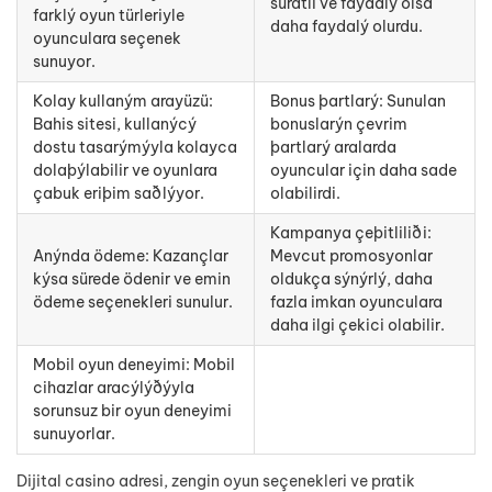
süratli ve faydalý olsa
farklý oyun türleriyle
daha faydalý olurdu.
oyunculara seçenek
sunuyor.
Kolay kullaným arayüzü:
Bonus þartlarý: Sunulan
Bahis sitesi, kullanýcý
bonuslarýn çevrim
dostu tasarýmýyla kolayca
þartlarý aralarda
dolaþýlabilir ve oyunlara
oyuncular için daha sade
çabuk eriþim saðlýyor.
olabilirdi.
Kampanya çeþitliliði:
Anýnda ödeme: Kazançlar
Mevcut promosyonlar
kýsa sürede ödenir ve emin
oldukça sýnýrlý, daha
ödeme seçenekleri sunulur.
fazla imkan oyunculara
daha ilgi çekici olabilir.
Mobil oyun deneyimi: Mobil
cihazlar aracýlýðýyla
sorunsuz bir oyun deneyimi
sunuyorlar.
Dijital casino adresi, zengin oyun seçenekleri ve pratik