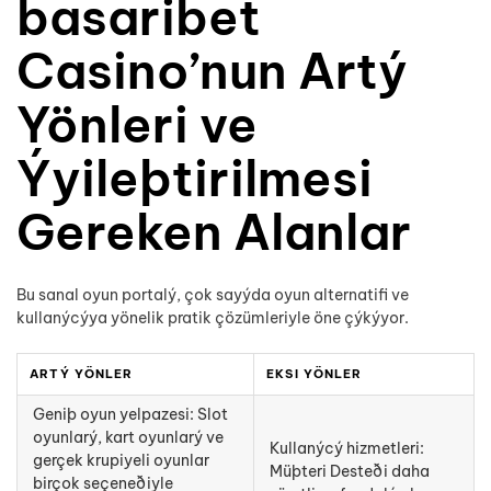
basaribet
Casino’nun Artý
Yönleri ve
Ýyileþtirilmesi
Gereken Alanlar
Bu sanal oyun portalý, çok sayýda oyun alternatifi ve
kullanýcýya yönelik pratik çözümleriyle öne çýkýyor.
ARTÝ YÖNLER
EKSI YÖNLER
Geniþ oyun yelpazesi: Slot
oyunlarý, kart oyunlarý ve
Kullanýcý hizmetleri:
gerçek krupiyeli oyunlar
Müþteri Desteði daha
birçok seçeneðiyle