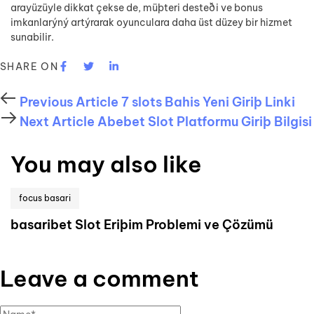
arayüzüyle dikkat çekse de, müþteri desteði ve bonus
imkanlarýný artýrarak oyunculara daha üst düzey bir hizmet
sunabilir.
SHARE ON
Previous Article
7 slots Bahis Yeni Giriþ Linki
Next Article
Abebet Slot Platformu Giriþ Bilgisi
You may also like
focus basari
basaribet Slot Eriþim Problemi ve Çözümü
Leave a comment