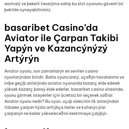
aromalý ve þekerli tasarýma sahip bu slot oyununu güvenli bir
þekilde oynayabilirsiniz.
basaribet Casino’da
Aviator ile Çarpan Takibi
Yapýn ve Kazancýnýzý
Artýrýn
Aviator oyunu, son zamanlarýn en sevilen casino
oyunlarýndan biridir. Bahis oyuncularý, uçaðýn havalanma ve
iniþe geçiþ anlarýnda aviator oyununda kazanç elde ederek
yüksek kazanç þansý elde ederler. basaribet casino sitesinde,
oyunu görmek isteyenler için ücretsiz bir seçenek saðlar.
Aviator oyunu nedir? Bu oyun, uçuþ sürecinin ilk anlarýndan
itibaren çarpan hýzla arttýkça ilerler ve kullanýcýlar
çarpanýn ne kadar yükseleceðini kestirmeye çalýþýr.