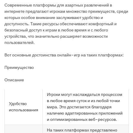
Современные платформы для азартных развлечений в
интернете предлагают игрокам множество преимуществ, среди
которых особое внимание заслуживают удобство и
доступность. Такие ресурсы обеспечивают комфортный и
безопасный доступ к играм в любое время и с любого
устройства, что значительно расширяет возможности
пользователей.
Вот основные достоинства онлайн-игр на таких платформах:
Преимущество
Описание
Игроки могут наслаждаться процессом
в любое время суток и из любой точки
Удобство
мира. Это достигается благодаря
использования
наличию адаптированных приложений
и оптимизированных веб-ресурсов.
На таких платформах представлено