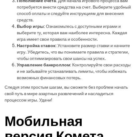
Пополнение счета
: Для начала игрового процесса вам
потребуется внести средства на счет. Выберите удобный
способ оплаты и следуйте инструкциям для внесения
средств.
Выбор игры
: Ознакомьтесь с доступными играми и
выберите ту, которая вам наиболее интересна. Каждая
игра имеет свои правила и особенности.
Настройка ставок
: Установите размер ставки и начните
игру. Убедитесь, что вы понимаете правила и стратегии,
чтобы оптимизировать свои шансы на успех.
Управление банкроллом
: Контролируйте свои расходы
и не забывайте устанавливать лимиты, чтобы избежать
возможных финансовых потерь.
Следуя этим простым шагам, вы сможете без проблем начать
свой путь в мире азартных развлечений и насладиться
процессом игры. Удачи!
Мобильная
версия Комета