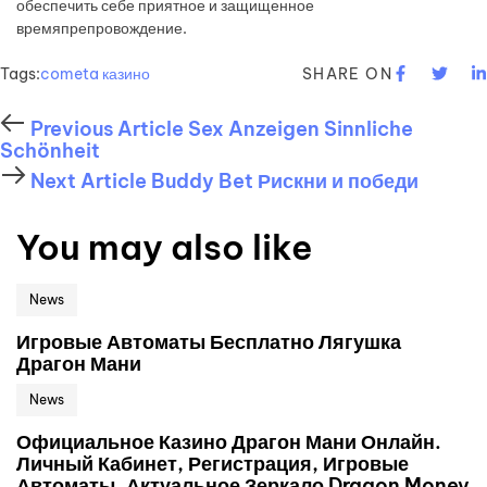
обеспечить себе приятное и защищенное
времяпрепровождение.
Tags:
cometa казино
SHARE ON
Previous Article
Sex Anzeigen Sinnliche
Schönheit
Next Article
Buddy Bet Рискни и победи
You may also like
News
Игровые Автоматы Бесплатно Лягушка
Драгон Мани
News
Официальное Казино Драгон Мани Онлайн.
Личный Кабинет, Регистрация, Игровые
Автоматы. Актуальное Зеркало Dragon Money