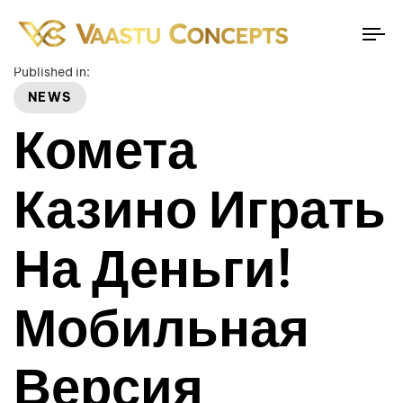
To
na
Published in:
NEWS
Комета
Казино Играть
На Деньги!
Мобильная
Версия