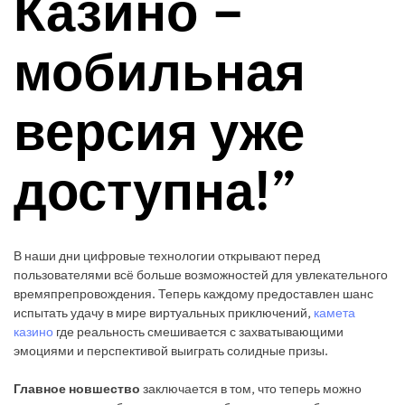
Казино –
мобильная
версия уже
доступна!”
В наши дни цифровые технологии открывают перед
пользователями всё больше возможностей для увлекательного
времяпрепровождения. Теперь каждому предоставлен шанс
испытать удачу в мире виртуальных приключений,
камета
казино
где реальность смешивается с захватывающими
эмоциями и перспективой выиграть солидные призы.
Главное новшество
заключается в том, что теперь можно