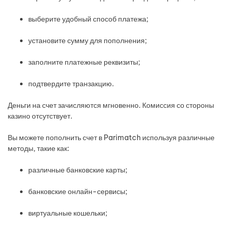
выберите удобный способ платежа;
установите сумму для пополнения;
заполните платежные реквизиты;
подтвердите транзакцию.
Деньги на счет зачисляются мгновенно. Комиссия со стороны
казино отсутствует.
Вы можете пополнить счет в Parimatch используя различные
методы, такие как:
различные банковские карты;
банковские онлайн-сервисы;
виртуальные кошельки;