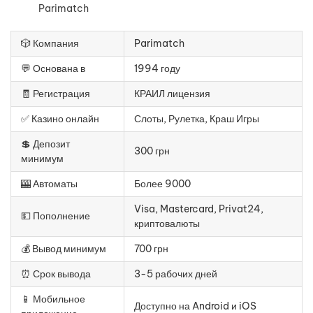
Parimatch
🎲 Компания
Parimatch
💬 Основана в
1994 году
🧾 Регистрация
КРАИЛ лицензия
✅ Казино онлайн
Слоты, Рулетка, Краш Игры
💲 Депозит
300 грн
минимум
🎰 Автоматы
Более 9000
Visa, Mastercard, Privat24,
💵 Пополнение
криптовалюты
💰 Вывод минимум
700 грн
⏰ Срок вывода
3-5 рабочих дней
📱 Мобильное
Доступно на Android и iOS