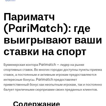
admin
Париматч
(PariMatch): где
выигрывают ваши
ставки на спорт
Букмекерская контора Parimatch — лидер на рынке
спортивных ставок. Во многих городах доступны пункты приема
ставок, а постоянным и активным игрокам предоставляются
интересные бонусы. Parimatch предоставляет
приветственный бонус как неопытным игрокам, так и постоянно
балует приличными сюрпризами своих преданных клиентов.
Содержание