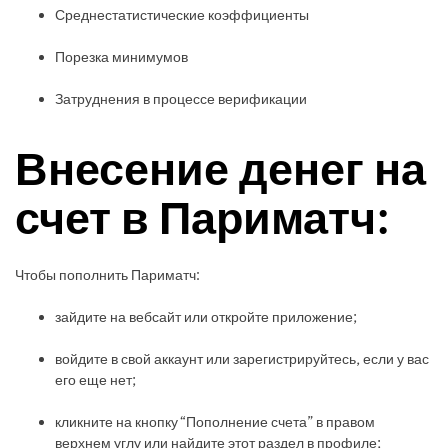
Среднестатистические коэффициенты
Порезка минимумов
Затруднения в процессе верификации
Внесение денег на
счет в Париматч:
Чтобы пополнить Париматч:
зайдите на вебсайт или откройте приложение;
войдите в свой аккаунт или зарегистрируйтесь, если у вас
его еще нет;
кликните на кнопку “Пополнение счета” в правом
верхнем углу или найдите этот раздел в профиле;