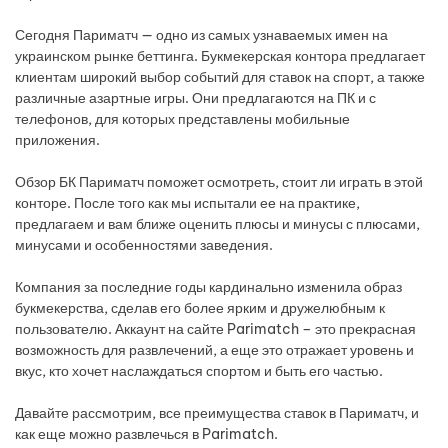
Сегодня Париматч — одно из самых узнаваемых имен на
украинском рынке беттинга. Букмекерская контора предлагает
клиентам широкий выбор событий для ставок на спорт, а также
различные азартные игры. Они предлагаются на ПК и с
телефонов, для которых представлены мобильные
приложения.
Обзор БК Париматч поможет осмотреть, стоит ли играть в этой
конторе. После того как мы испытали ее на практике,
предлагаем и вам ближе оценить плюсы и минусы с плюсами,
минусами и особенностями заведения.
Компания за последние годы кардинально изменила образ
букмекерства, сделав его более ярким и дружелюбным к
пользователю. Аккаунт на сайте Parimatch – это прекрасная
возможность для развлечений, а еще это отражает уровень и
вкус, кто хочет наслаждаться спортом и быть его частью.
Давайте рассмотрим, все преимущества ставок в Париматч, и
как еще можно развлечься в Parimatch.