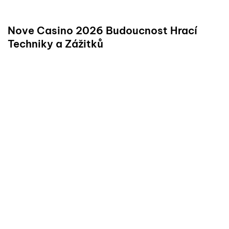
Nove Casino 2026 Budoucnost Hrací
Techniky a Zážitků