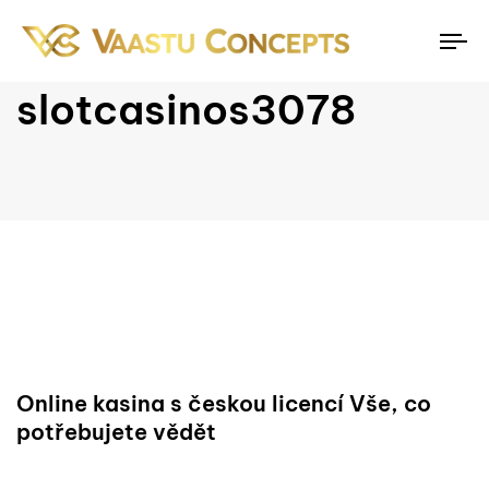
To
na
slotcasinos3078
READ
Online kasina s českou licencí Vše, co
potřebujete vědět
READ