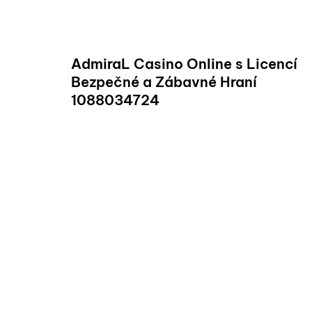
READ
AdmiraL Casino Online s Licencí
Bezpečné a Zábavné Hraní
1088034724