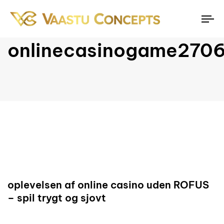
To
na
onlinecasinogame2706
READ
oplevelsen af online casino uden ROFUS
– spil trygt og sjovt