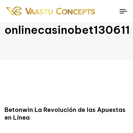
To
na
onlinecasinobet130611
READ
Betonwin La Revolución de las Apuestas
en Línea