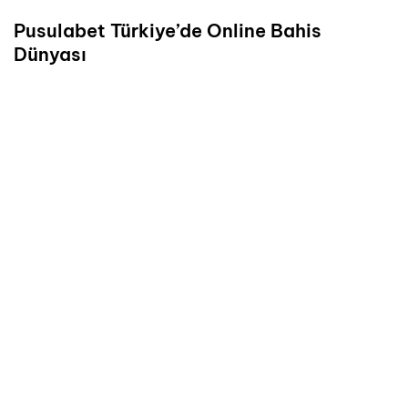
Pusulabet Türkiye’de Online Bahis
Dünyası