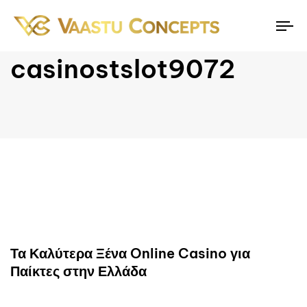
To
na
casinostslot9072
READ
Τα Καλύτερα Ξένα Online Casino για
Παίκτες στην Ελλάδα
READ