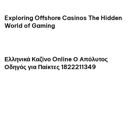
Exploring Offshore Casinos The Hidden
World of Gaming
READ
Ελληνικά Καζίνο Online Ο Απόλυτος
Οδηγός για Παίκτες 1822211349