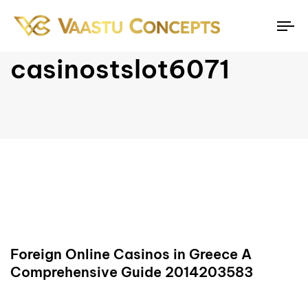
To
na
casinostslot6071
READ
Foreign Online Casinos in Greece A
Comprehensive Guide 2014203583
READ