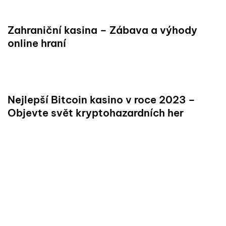
Zahraniční kasina – Zábava a výhody
online hraní
READ
Nejlepší Bitcoin kasino v roce 2023 –
Objevte svět kryptohazardních her