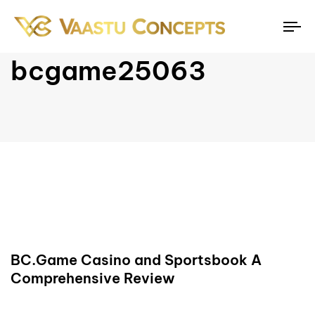
To
na
bcgame25063
READ
BC.Game Casino and Sportsbook A
Comprehensive Review
READ