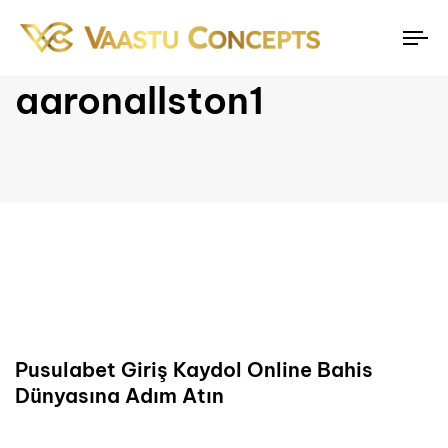
To
na
aaronallston1
READ
Pusulabet Giriş Kaydol Online Bahis
Dünyasına Adım Atın